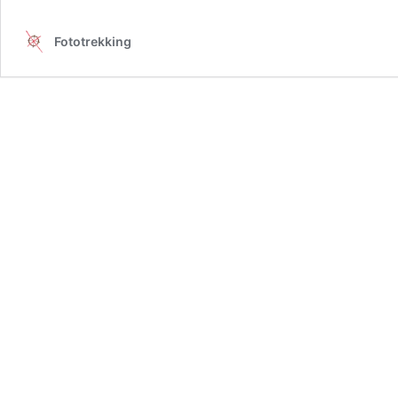
CSC
o
Fototrekking
DSLR