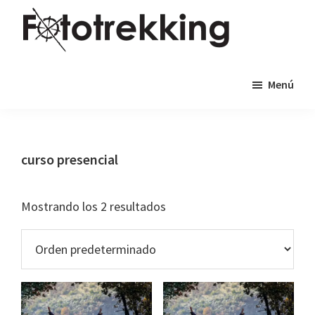
Saltar
Saltar
al
al
contenido
pie
Fototrekking
Fototrekking
principal
de
Menú
-
página
Cursos
de
fotografía
curso presencial
y
viajes
Mostrando los 2 resultados
fotográficos