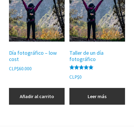
Día fotográfico – low
Taller de un día
cost
fotográfico
CLP$
60.000
Valorado
CLP$
0
con
5.00
de 5
Añadir al carrito
Leer más