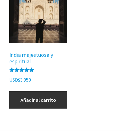
India majestuosa y
espiritual
Valorado
USD$
3.950
con
5.00
de 5
Añadir al carrito