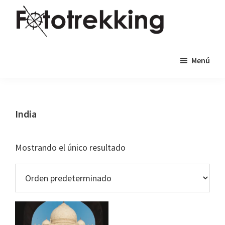
Saltar
Saltar
al
al
contenido
pie
Fototrekking
Fototrekking
principal
de
Menú
-
página
Cursos
de
fotografía
India
y
viajes
Mostrando el único resultado
fotográficos