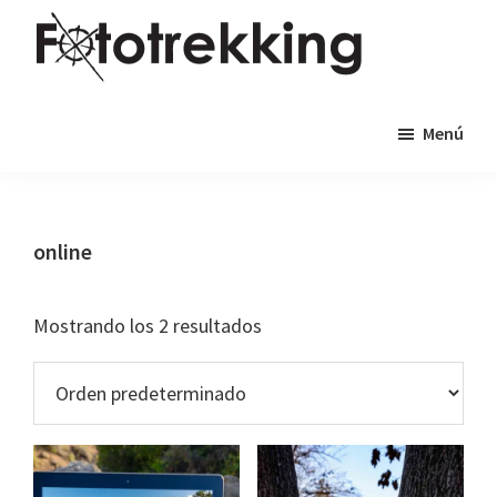
Saltar
Saltar
al
al
contenido
pie
Fototrekking
Fototrekking
principal
de
Menú
-
página
Cursos
de
fotografía
online
y
viajes
Mostrando los 2 resultados
fotográficos