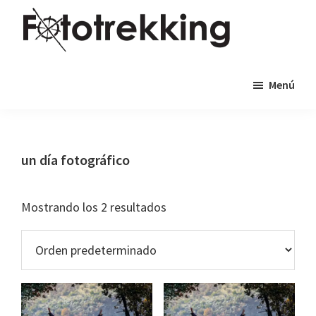
Saltar
Saltar
al
al
contenido
pie
Fototrekking
Fototrekking
principal
de
Menú
-
página
Cursos
de
fotografía
un día fotográfico
y
viajes
Mostrando los 2 resultados
fotográficos