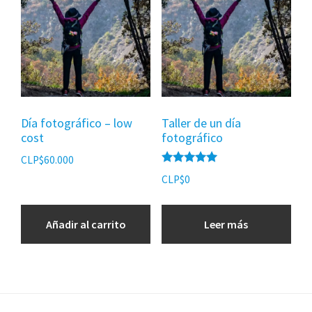
Día fotográfico – low
Taller de un día
cost
fotográfico
CLP$
60.000
Valorado
CLP$
0
con
5.00
de 5
Añadir al carrito
Leer más