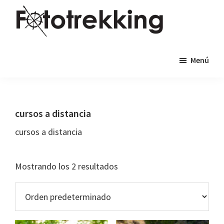
Saltar
Saltar
al
al
contenido
pie
Fototrekking
Fototrekking
principal
de
Menú
-
página
Cursos
de
fotografía
cursos a distancia
y
cursos a distancia
viajes
fotográficos
Mostrando los 2 resultados