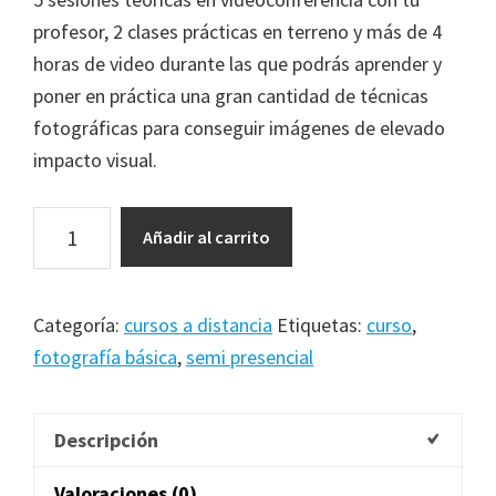
profesor, 2 clases prácticas en terreno y más de 4
horas de video durante las que podrás aprender y
poner en práctica una gran cantidad de técnicas
fotográficas para conseguir imágenes de elevado
impacto visual.
Curso
Añadir al carrito
de
nivel
básico
Categoría:
cursos a distancia
Etiquetas:
curso
,
semi
fotografía básica
,
semi presencial
presencial
cantidad
Descripción
Valoraciones (0)