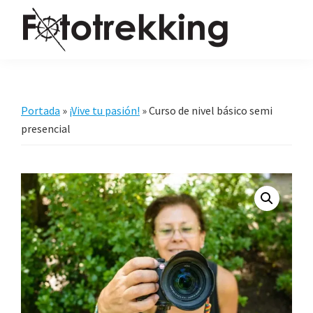
Saltar
Saltar
Saltar
a
al
al
la
contenido
pie
Fototrekking
Fototrekking
navegación
principal
de
-
principal
página
Cursos
Portada
»
¡Vive tu pasión!
»
Curso de nivel básico semi
de
presencial
fotografía
y
viajes
fotográficos