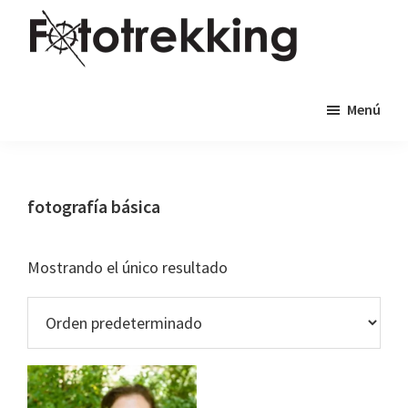
Saltar
Saltar
al
al
contenido
pie
Fototrekking
Fototrekking
principal
de
Menú
-
página
Cursos
de
fotografía
fotografía básica
y
viajes
Mostrando el único resultado
fotográficos