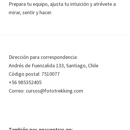
Prepara tu equipo, ajusta tu intuición y atrévete a
mirar, sentir y hacer.
Footer
Dirección para correspondencia:
Andrés de Fuenzalida 133, Santiago, Chile
Código postal: 7510077
+56 985352405
Correo: cursos@fototrekking.com
También nos encuentras en: