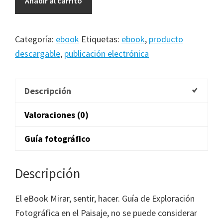
Añadir al carrito
Mirar,
sentir,
hacer.
Categoría:
ebook
Etiquetas:
ebook
,
producto
Guía
descargable
,
publicación electrónica
de
Exploración
Descripción
Fotográfica
en
Valoraciones (0)
el
Paisaje
Guía fotográfico
cantidad
Descripción
El eBook Mirar, sentir, hacer. Guía de Exploración
Fotográfica en el Paisaje, no se puede considerar