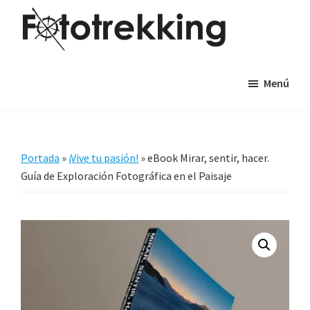
Saltar
Saltar
al
al
contenido
pie
Fototrekking
Fototrekking
principal
de
Menú
-
página
Cursos
de
fotografía
Portada
»
¡Vive tu pasión!
»
eBook Mirar, sentir, hacer.
y
Guía de Exploración Fotográfica en el Paisaje
viajes
fotográficos