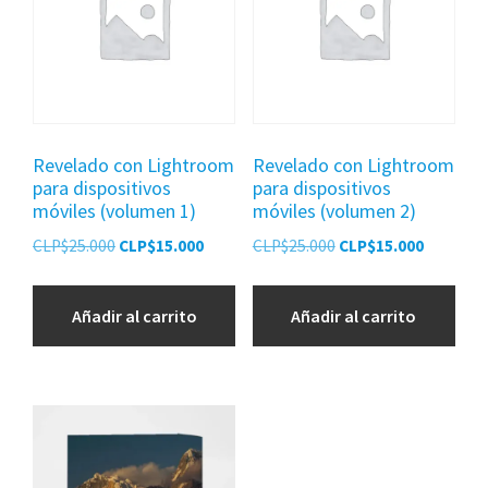
Revelado con Lightroom
Revelado con Lightroom
para dispositivos
para dispositivos
móviles (volumen 1)
móviles (volumen 2)
El
El
El
El
CLP$
25.000
CLP$
15.000
CLP$
25.000
CLP$
15.000
precio
precio
precio
precio
original
actual
original
actual
Añadir al carrito
Añadir al carrito
era:
es:
era:
es:
CLP$25.000.
CLP$15.000.
CLP$25.000.
CLP$15.0