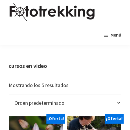
Saltar
Saltar
al
al
contenido
pie
Fototrekking
Fototrekking
principal
de
Menú
-
página
Cursos
de
fotografía
cursos en video
y
viajes
Mostrando los 5 resultados
fotográficos
¡Oferta!
¡Oferta!