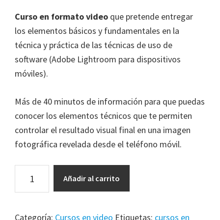
precio
precio
original
actual
Curso en formato video
que pretende entregar
era:
es:
los elementos básicos y fundamentales en la
CLP$25.000.
CLP$15.000.
técnica y práctica de las técnicas de uso de
software (Adobe Lightroom para dispositivos
móviles).
Más de 40 minutos de información para que puedas
conocer los elementos técnicos que te permiten
controlar el resultado visual final en una imagen
fotográfica revelada desde el teléfono móvil.
Revelado
Añadir al carrito
con
Lightroom
para
Categoría:
Cursos en video
Etiquetas:
cursos en