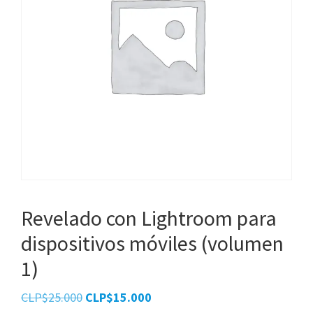
Revelado con Lightroom para
dispositivos móviles (volumen
1)
El
El
CLP$
25.000
CLP$
15.000