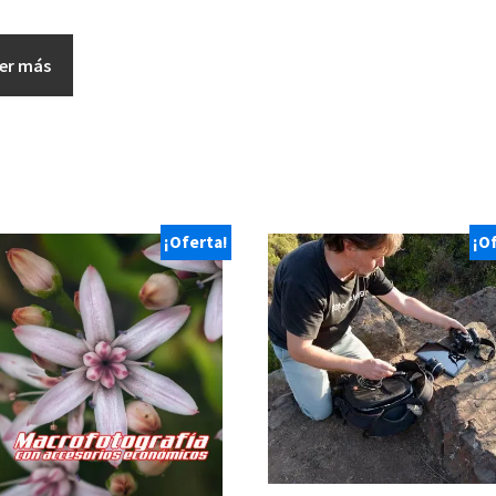
er más
¡Oferta!
¡O