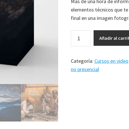
Más de una hora de inform
elementos técnicos que te 
final en una imagen fotogr
Revelado
Añadir al carri
digital
con
Adobe
Categoría:
Cursos en video
Lightroom
no presencial
cantidad