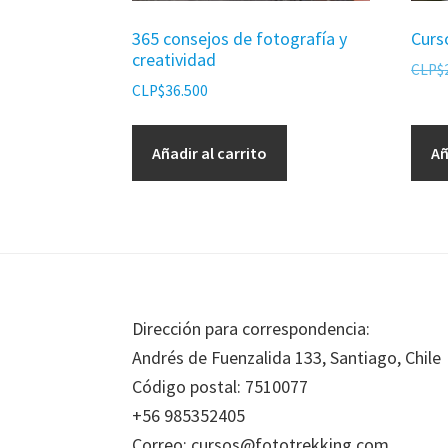
365 consejos de fotografía y
Curs
creatividad
CLP$
CLP$
36.500
Añadir al carrito
Añ
Footer
Dirección para correspondencia:
Andrés de Fuenzalida 133, Santiago, Chile
Código postal: 7510077
+56 985352405
Correo: cursos@fototrekking.com