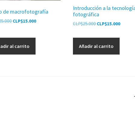
Introducción a la tecnologí
o de macrofotografía
fotográfica
El
El
25.000
CLP$
15.000
El
El
CLP$
25.000
CLP$
15.000
precio
precio
precio
precio
original
actual
original
actual
era:
es:
era:
es:
adir al carrito
Añadir al carrito
CLP$25.000.
CLP$15.000.
CLP$25.000.
CLP$15