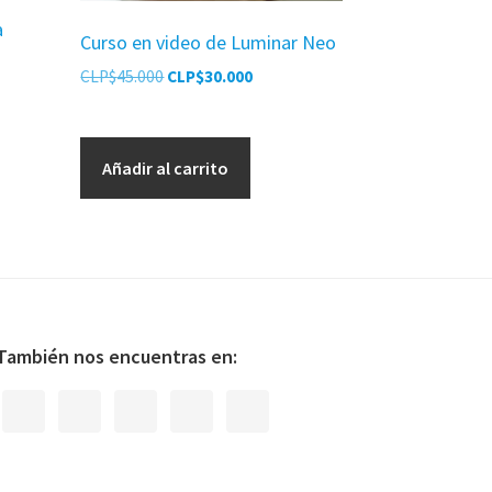
a
Curso en video de Luminar Neo
El
El
CLP$
45.000
CLP$
30.000
precio
precio
original
actual
era:
es:
Añadir al carrito
CLP$45.000.
CLP$30.000.
.000.
También nos encuentras en: