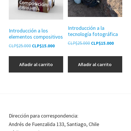
Introducción a la
Introducción a los
tecnología fotográfica
elementos compositivos
El
El
CLP$
25.000
CLP$
15.000
El
El
CLP$
25.000
CLP$
15.000
precio
precio
precio
precio
original
actual
original
actual
era:
es:
Añadir al carrito
Añadir al carrito
era:
es:
CLP$25.000.
CLP$15.0
CLP$25.000.
CLP$15.000.
Footer
Dirección para correspondencia:
Andrés de Fuenzalida 133, Santiago, Chile