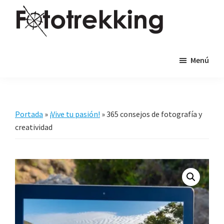
Saltar
Saltar
al
al
contenido
pie
Fototrekking
Fototrekking
principal
de
Menú
-
página
Cursos
de
fotografía
Portada
»
¡Vive tu pasión!
»
365 consejos de fotografía y
y
creatividad
viajes
fotográficos