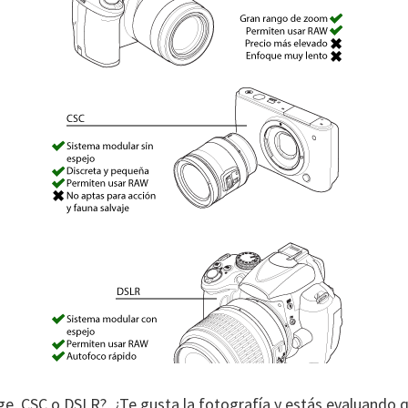
e, CSC o DSLR?, ¿Te gusta la fotografía y estás evaluando q