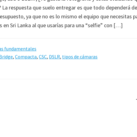
 La respuesta que suelo entregar es que todo dependerá de
resupuesto, ya que no es lo mismo el equipo que necesitas p
s en Sri Lanka al que usarías para una “selfie” con […]
s fundamentales
Bridge
,
Compacta
,
CSC
,
DSLR
,
tipos de cámaras