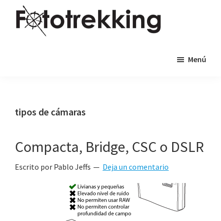
Saltar
Saltar
al
al
contenido
pie
Fototrekking
Fototrekking
principal
de
Menú
-
página
Cursos
de
fotografía
tipos de cámaras
y
viajes
Compacta, Bridge, CSC o DSLR
fotográficos
Escrito por Pablo Jeffs
Deja un comentario